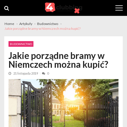
Skip
Skip
to
to
navigation
content
Home
Artykuły
Budownictwo
Jakie porządne bramy w Niemczech można kupić?
BUDOWNICTWO
Jakie porządne bramy w
Niemczech można kupić?
21 listopada 2019
0