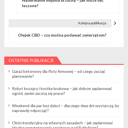
Naderwanie mięśnia brzucha – jak może być
a
leczone?
w
i
Kolejna publikacja
g
Olejek CBD – czy można podawać zwierzętom?
a
c
OSTATNIE PUBLIKACJE
j
Garaż betonowy dla floty firmowej – od czego zacząć
a
planowanie?
w
Robot koszący i kostka brukowa – jak dobrze zaplanować
ogród, zanim zaczną się prace?
p
i
Weekend dla par bez dzieci – dlaczego dwa dni wystarczą, by
naprawdę odpocząć?
s
Obóz kondycyjny na własnych zasadach – jak zaplanować
u
idealne przygotowania sportowe nad Bałtykiem?