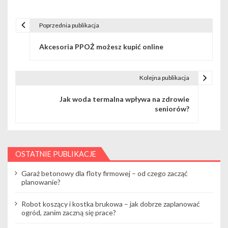
Poprzednia publikacja
N
Akcesoria PPOŻ możesz kupić online
a
w
Kolejna publikacja
i
Jak woda termalna wpływa na zdrowie
g
seniorów?
a
c
OSTATNIE PUBLIKACJE
j
Garaż betonowy dla floty firmowej – od czego zacząć
a
planowanie?
w
Robot koszący i kostka brukowa – jak dobrze zaplanować
ogród, zanim zaczną się prace?
p