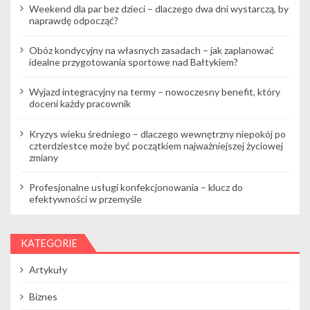
i
Weekend dla par bez dzieci – dlaczego dwa dni wystarczą, by
naprawdę odpocząć?
s
Obóz kondycyjny na własnych zasadach – jak zaplanować
u
idealne przygotowania sportowe nad Bałtykiem?
Wyjazd integracyjny na termy – nowoczesny benefit, który
doceni każdy pracownik
Kryzys wieku średniego – dlaczego wewnętrzny niepokój po
czterdziestce może być początkiem najważniejszej życiowej
zmiany
Profesjonalne usługi konfekcjonowania – klucz do
efektywności w przemyśle
KATEGORIE
Artykuły
Biznes