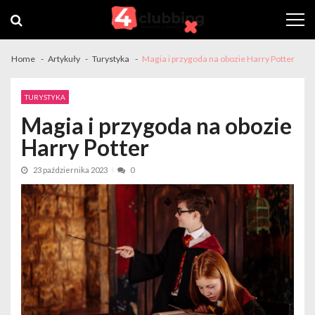
Skip
Skip
to
to
navigation
content
Home
Artykuły
Turystyka
Magia i przygoda na obozie Harry Potter
TURYSTYKA
Magia i przygoda na obozie
Harry Potter
23 października 2023
0