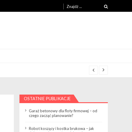
Search
for:
OSTATNIE PUBLIKACJE
Garaż betonowy dla floty firmowej – od
czego zacząć planowanie?
Robot koszący i kostka brukowa – jak