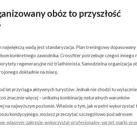
ganizowany obóz to przyszłość
?
ch największą wadą jest standaryzacja. Plan treningowy dopasowany
bom konkretnego zawodnika. Crossfiter potrzebuje czegoś innego n
riorytety regeneracyjne niż triathlonista. Samodzielna organizacja 
ojonego dokładnie na miarę.
od lat przyciąga aktywnych turystów. Jednak nie chodzi tu wyłącznie
e coś znacznie więcej – unikalną kombinację naturalnych warunków
wej na najwyższym poziomie. Właśnie o tym, jak w pełni wykorzystać 
bozu kondycyjnego, możesz przeczytać szczegółowo pod adresem
y-we-wlasnym-zakresie-wykorzystaj-profesjonalny-sprzet-marki-pro