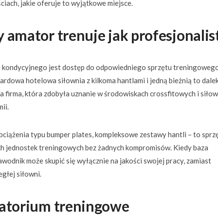
iach, jakie oferuje to wyjątkowe miejsce.
y amator trenuje jak profesjonalis
 kondycyjnego jest dostęp do odpowiedniego sprzętu treningowego
ardowa hotelowa siłownia z kilkoma hantlami i jedną bieżnią to dale
a firma, która zdobyła uznanie w środowiskach crossfitowych i siło
ii.
obciążenia typu bumper plates, kompleksowe zestawy hantli – to sprzę
ych jednostek treningowych bez żadnych kompromisów. Kiedy baza
awodnik może skupić się wyłącznie na jakości swojej pracy, zamiast
głej siłowni.
oratorium treningowe