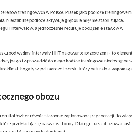
ch terenów treningowych w Polsce. Piasek jako podłoże treningowe m
nia. Niestabilne podłoże aktywuje głębokie mięśnie stabilizujące,
egu i interwałów, a jednocześnie redukuje obciążenie stawów w
iasku pod wydmy, interwały HIIT na otwartej przestrzeni – to element
ndycyjnego i wprowadzić do niego bodźce treningowe niedostępne 
kroklimat, bogaty w jod i aerozol morski, który naturalnie wspomag
utecznego obozu
rezultatów bez równie starannie zaplanowanej regeneracji. To właś
które przekładają się na wzrost formy. Dlatego baza obozowa musi
we narzędzia odnowy biologicznej.