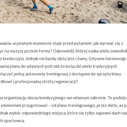
wania, w pewnym momencie staje przed pytaniem: jak wyrwać się z
yć na wyższy poziom formy? Odpowiedź, której szuka wielu zawodn
óz kondycyjny. Jednak nie każdy obóz jest równy. Sztywne harmonogr
wania planu do własnych potrzeb to bolączki wielu tradycyjnych
połączyć pełną autonomię treningową z dostępem do sprzętu klasy
łkowi i profesjonalną strefą regeneracji?
a organizację obozu kondycyjnego we własnym zakresie. To podejśc
 elementem przygotowań – od planu treningowego, przez dietę, aż p
ednak wybór odpowiedniego miejsca, które nie tylko zapewni dach na
ch sportowca.