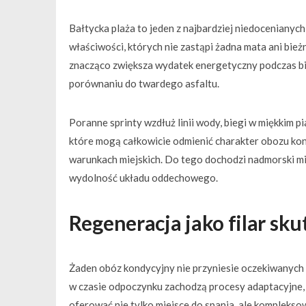
Bałtycka plaża to jeden z najbardziej niedoceniany
właściwości, których nie zastąpi żadna mata ani bież
znacząco zwiększa wydatek energetyczny podczas bi
porównaniu do twardego asfaltu.
Poranne sprinty wzdłuż linii wody, biegi w miękkim p
które mogą całkowicie odmienić charakter obozu ko
warunkach miejskich. Do tego dochodzi nadmorski mi
wydolność układu oddechowego.
Regeneracja jako filar sk
Żaden obóz kondycyjny nie przyniesie oczekiwanych 
w czasie odpoczynku zachodzą procesy adaptacyjne, 
oferować nie tylko miejsce do spania, ale komplekso