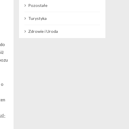
Pozostałe
Turystyka
Zdrowie i Uroda
 do
iż
obozu
 o
ten
ud-