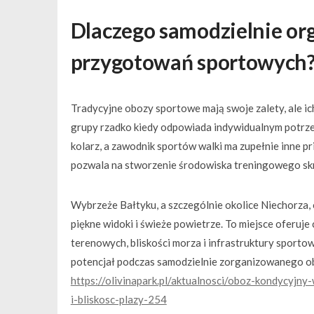
Dlaczego samodzielnie or
przygotowań sportowych
Tradycyjne obozy sportowe mają swoje zalety, ale i
grupy rzadko kiedy odpowiada indywidualnym potrze
kolarz, a zawodnik sportów walki ma zupełnie inne p
pozwala na stworzenie środowiska treningowego skr
Wybrzeże Bałtyku, a szczególnie okolice Niechorza, 
piękne widoki i świeże powietrze. To miejsce oferuj
terenowych, bliskości morza i infrastruktury sporto
potencjał podczas samodzielnie zorganizowanego o
https://olivinapark.pl/aktualnosci/oboz-kondycyjn
i-bliskosc-plazy-254