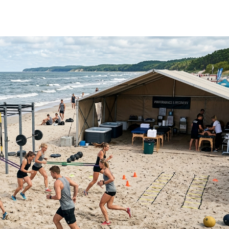
ego dwa dni wystarczą, by naprawdę odpocząć?...
1 LIPCA 2026