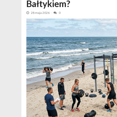
Weekend dla par bez dzieci – dlacz
Bałtykiem?
28 maja 2026
0