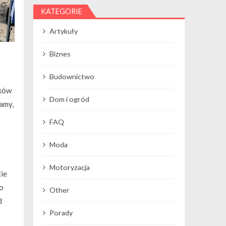
KATEGORIE
Artykuły
Biznes
Budownictwo
ików
Dom i ogród
amy,
FAQ
Moda
Motoryzacja
ie
o
Other
d
Porady