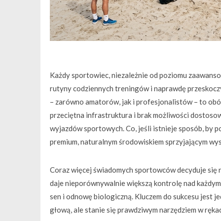
Każdy sportowiec, niezależnie od poziomu zaawanso
rutyny codziennych treningów i naprawdę przeskocz
– zarówno amatorów, jak i profesjonalistów – to ob
przeciętna infrastruktura i brak możliwości dostoso
wyjazdów sportowych. Co, jeśli istnieje sposób, by 
premium, naturalnym środowiskiem sprzyjającym wysi
Coraz więcej świadomych sportowców decyduje się n
daje nieporównywalnie większą kontrolę nad każdym
sen i odnowę biologiczną. Kluczem do sukcesu jest j
głową, ale stanie się prawdziwym narzędziem w ręka