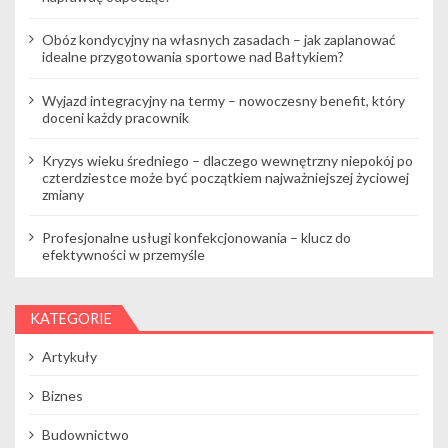
u
Obóz kondycyjny na własnych zasadach – jak zaplanować
idealne przygotowania sportowe nad Bałtykiem?
Wyjazd integracyjny na termy – nowoczesny benefit, który
doceni każdy pracownik
Kryzys wieku średniego – dlaczego wewnętrzny niepokój po
czterdziestce może być początkiem najważniejszej życiowej
zmiany
Profesjonalne usługi konfekcjonowania – klucz do
efektywności w przemyśle
KATEGORIE
Artykuły
Biznes
Budownictwo