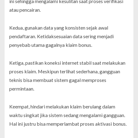
ini sehingga mengalami kesulitan saat proses verifikasi
atau pencairan.
Kedua, gunakan data yang konsisten sejak awal
pendaftaran. Ketidaksesuaian data sering menjadi
penyebab utama gagalnya klaim bonus.
Ketiga, pastikan koneksi internet stabil saat melakukan
proses klaim. Meskipun terlihat sederhana, gangguan
teknis bisa membuat sistem gagal memproses
permintaan.
Keempat, hindari melakukan klaim berulang dalam
waktu singkat jika sistem sedang mengalami gangguan.
Hal ini justru bisa memperlambat proses aktivasi bonus.