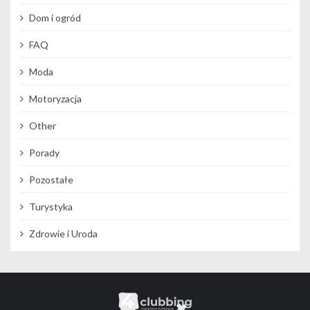
Dom i ogród
FAQ
Moda
Motoryzacja
Other
Porady
Pozostałe
Turystyka
Zdrowie i Uroda