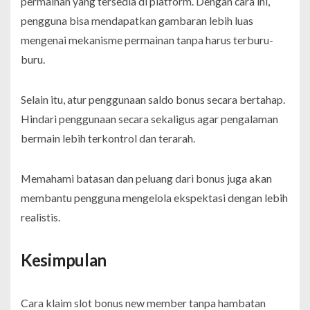
permainan yang tersedia di platform. Dengan cara ini,
pengguna bisa mendapatkan gambaran lebih luas
mengenai mekanisme permainan tanpa harus terburu-
buru.
Selain itu, atur penggunaan saldo bonus secara bertahap.
Hindari penggunaan secara sekaligus agar pengalaman
bermain lebih terkontrol dan terarah.
Memahami batasan dan peluang dari bonus juga akan
membantu pengguna mengelola ekspektasi dengan lebih
realistis.
Kesimpulan
Cara klaim slot bonus new member tanpa hambatan