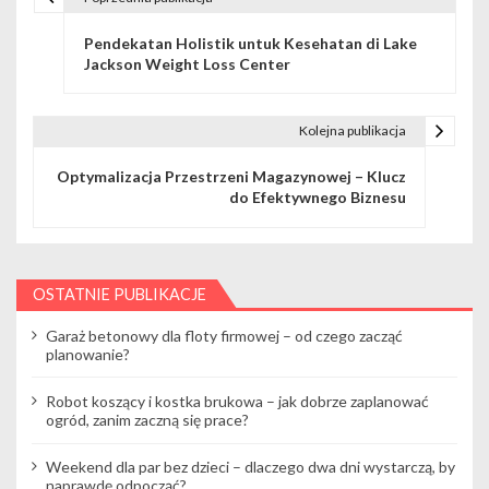
N
Pendekatan Holistik untuk Kesehatan di Lake
a
Jackson Weight Loss Center
w
i
Kolejna publikacja
g
Optymalizacja Przestrzeni Magazynowej – Klucz
do Efektywnego Biznesu
a
c
j
OSTATNIE PUBLIKACJE
a
Garaż betonowy dla floty firmowej – od czego zacząć
planowanie?
w
Robot koszący i kostka brukowa – jak dobrze zaplanować
p
ogród, zanim zaczną się prace?
i
Weekend dla par bez dzieci – dlaczego dwa dni wystarczą, by
s
naprawdę odpocząć?