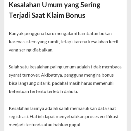
Kesalahan Umum yang Sering
Terjadi Saat Klaim Bonus
Banyak pengguna baru mengalami hambatan bukan
karena sistem yang rumit, tetapi karena kesalahan kecil
yang sering diabaikan.
Salah satu kesalahan paling umum adalah tidak membaca
syarat turnover. Akibatnya, pengguna mengira bonus
bisa langsung ditarik, padahal masih harus memenuhi
ketentuan tertentu terlebih dahulu.
Kesalahan lainnya adalah salah memasukkan data saat
registrasi. Hal ini dapat menyebabkan proses verifikasi
menjadi tertunda atau bahkan gagal.