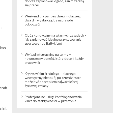
dobrze zaplanować ogród, zanim zaczną
się prace?
Weekend dla par bez dzieci – dlaczego
dwa dni wystarczą, by naprawdę
odpocząć?
n,
Obóz kondycyjny na własnych zasadach –
jak zaplanować idealne przygotowania
sportowe nad Bałtykiem?
ikan
Wyjazd integracyjny na termy –
nowoczesny benefit, który doceni każdy
pracownik
Kryzys wieku średniego – dlaczego
wewnętrzny niepokój po czterdziestce
może być początkiem najważniejszej
życiowej zmiany
merah
Profesjonalne usługi konfekcjonowania –
klucz do efektywności w przemyśle
 ini,