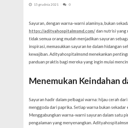
Weekend dla par bez dzieci – dlacz
15 grudnia 2021
0
Sayuran, dengan warna-warni alaminya, bukan sekada
https://adityahospitalmsmd.com/
dan nutrisi yang 
tidak semua orang mudah menjadikan sayuran sebagai 
inspirasi, memasukkan sayuran ke dalam hidangan se
kewajiban. Adityahospitalmsmd menekankan pentingn
panduan praktis bagi mereka yang ingin mulai mencin
Menemukan Keindahan da
Sayuran hadir dalam pelbagai warna: hijau cerah dari
menggoda dari paprika. Setiap warna bukan sekadar e
Menggabungkan warna-warni sayuran dalam satu piri
pengalaman yang menyenangkan. Adityahospitalmsmd m