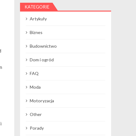
KATEGORIE
Artykuły
Biznes
Budownictwo
d
Dom i ogród
n
FAQ
Moda
Motoryzacja
Other
i
Porady