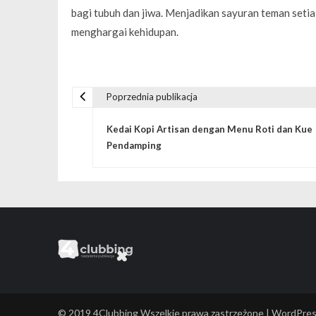
bagi tubuh dan jiwa. Menjadikan sayuran teman setia
menghargai kehidupan.
Poprzednia publikacja
N
Kedai Kopi Artisan dengan Menu Roti dan Kue
a
Pendamping
w
i
g
a
© 2019 4Clubbing Wszelkie prawa zastrzeżone | WordPre