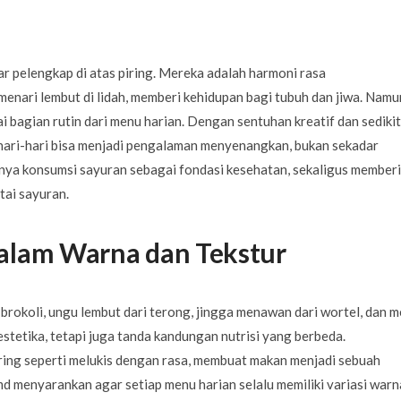
ego dwa dni wystarczą, by naprawdę odpocząć?...
1 LIPCA 2026
r pelengkap di atas piring. Mereka adalah harmoni rasa
menari lembut di lidah, memberi kehidupan bagi tubuh dan jiwa. Namu
bagian rutin dari menu harian. Dengan sentuhan kreatif dan sedikit
hari-hari bisa menjadi pengalaman menyenangkan, bukan sekadar
ya konsumsi sayuran sebagai fondasi kesehatan, sekaligus member
tai sayuran.
lam Warna dan Tekstur
 brokoli, ungu lembut dari terong, jingga menawan dari wortel, dan 
stetika, tetapi juga tanda kandungan nutrisi yang berbeda.
ng seperti melukis dengan rasa, membuat makan menjadi sebuah
enyarankan agar setiap menu harian selalu memiliki variasi warna