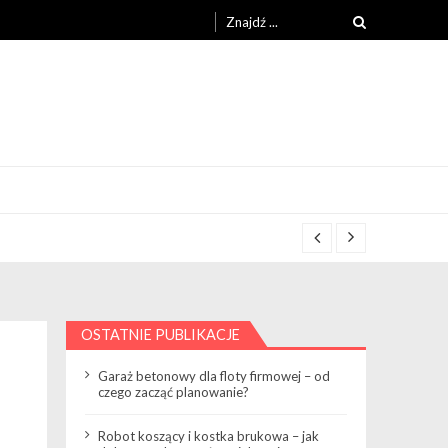
Search
for:
OSTATNIE PUBLIKACJE
Garaż betonowy dla floty firmowej – od
czego zacząć planowanie?
Robot koszący i kostka brukowa – jak