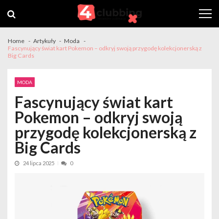
Skip
Skip
to
to
navigation
content
Home
Artykuły
Moda
Fascynujący świat kart Pokemon – odkryj swoją przygodę kolekcjonerską z
Big Cards
MODA
Fascynujący świat kart
Pokemon – odkryj swoją
przygodę kolekcjonerską z
Big Cards
24 lipca 2025
0