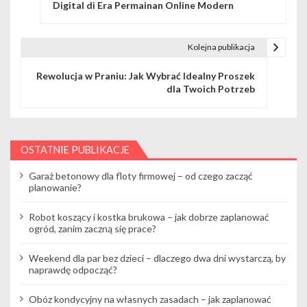
a
Digital di Era Permainan Online Modern
w
i
Kolejna publikacja
g
Rewolucja w Praniu: Jak Wybrać Idealny Proszek
dla Twoich Potrzeb
a
c
j
OSTATNIE PUBLIKACJE
a
Garaż betonowy dla floty firmowej – od czego zacząć
planowanie?
w
Robot koszący i kostka brukowa – jak dobrze zaplanować
p
ogród, zanim zaczną się prace?
i
Weekend dla par bez dzieci – dlaczego dwa dni wystarczą, by
s
naprawdę odpocząć?
u
Obóz kondycyjny na własnych zasadach – jak zaplanować