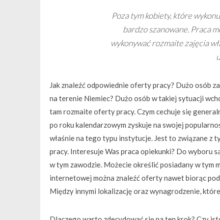
Poza tym kobiety, które wykonu
bardzo szanowane. Praca moż
wykonywać rozmaite zajęcia wł
u
Jak znaleźć odpowiednie oferty pracy? Dużo osób za
na terenie Niemiec? Dużo osób w takiej sytuacji wch
tam rozmaite oferty pracy. Czym cechuje się gene
po roku kalendarzowym zyskuje na swojej popularności
właśnie na tego typu instytucje. Jest to związane z 
pracy. Interesuje Was praca opiekunki? Do wyboru są 
w tym zawodzie. Możecie określić posiadany w tym 
internetowej można znaleźć oferty nawet biorąc pod 
Między innymi lokalizację oraz wynagrodzenie, które
Dlaczego warto zdecydować się na ten krok? Czy is