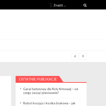
Search
for:
OSTATNIE PUBLIKACJE
Garaż betonowy dla floty firmowej – od
czego zacząć planowanie?
Robot koszący i kostka brukowa – jak