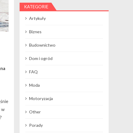
KATEGORIE
Artykuły
Biznes
Budownictwo
Dom i ogród
 na
FAQ
Moda
Motoryzacja
aśnie
i w
Other
?
Porady