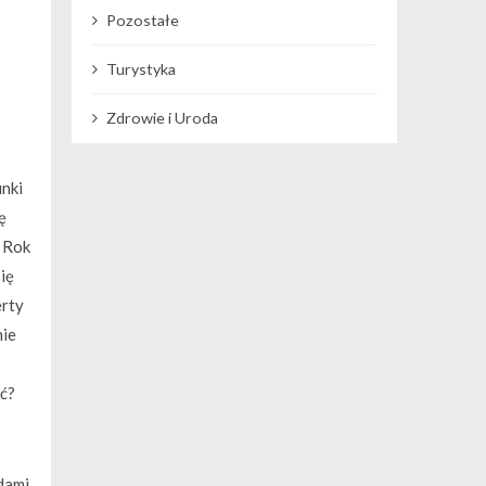
Pozostałe
Turystyka
Zdrowie i Uroda
unki
ę
 Rok
ię
erty
nie
ić?
dami