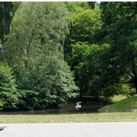
ego dwa dni wystarczą, by naprawdę odpocząć?...
1 LIPCA 2026