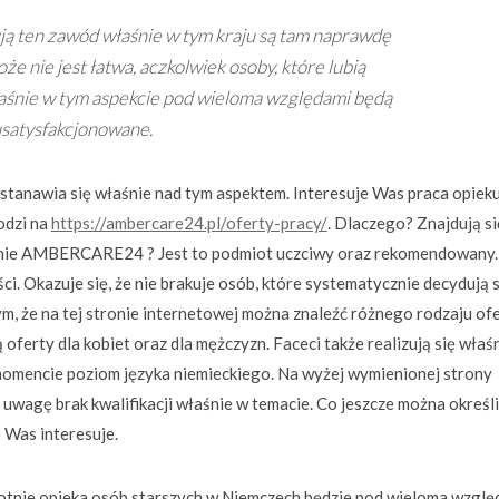
ją ten zawód właśnie w tym kraju są tam naprawdę
e nie jest łatwa, aczkolwiek osoby, które lubią
aśnie w tym aspekcie pod wieloma względami będą
satysfakcjonowane.
stanawia się właśnie nad tym aspektem. Interesuje Was praca opiek
odzi na
https://ambercare24.pl/oferty-pracy/
. Dlaczego? Znajdują si
ralnie AMBERCARE24 ? Jest to podmiot uczciwy oraz rekomendowany.
. Okazuje się, że nie brakuje osób, które systematycznie decydują s
tym, że na tej stronie internetowej można znaleźć różnego rodzaju of
oferty dla kobiet oraz dla mężczyzn. Faceci także realizują się właś
momencie poziom języka niemieckiego. Na wyżej wymienionej strony
uwagę brak kwalifikacji właśnie w temacie. Co jeszcze można określ
 Was interesuje.
totnie opieka osób starszych w Niemczech będzie pod wieloma wzglę