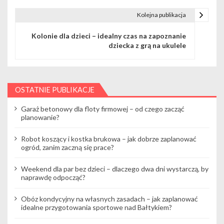
i
Kolejna publikacja
g
Kolonie dla dzieci – idealny czas na zapoznanie
dziecka z grą na ukulele
a
c
j
OSTATNIE PUBLIKACJE
a
Garaż betonowy dla floty firmowej – od czego zacząć
planowanie?
w
Robot koszący i kostka brukowa – jak dobrze zaplanować
p
ogród, zanim zaczną się prace?
i
Weekend dla par bez dzieci – dlaczego dwa dni wystarczą, by
s
naprawdę odpocząć?
u
Obóz kondycyjny na własnych zasadach – jak zaplanować
idealne przygotowania sportowe nad Bałtykiem?