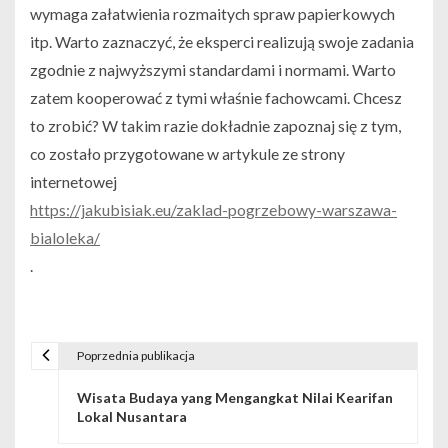
wymaga załatwienia rozmaitych spraw papierkowych
itp. Warto zaznaczyć, że eksperci realizują swoje zadania
zgodnie z najwyższymi standardami i normami. Warto
zatem kooperować z tymi właśnie fachowcami. Chcesz
to zrobić? W takim razie dokładnie zapoznaj się z tym,
co zostało przygotowane w artykule ze strony
internetowej
https://jakubisiak.eu/zaklad-pogrzebowy-warszawa-
bialoleka/
.
Poprzednia publikacja
N
Wisata Budaya yang Mengangkat Nilai Kearifan
a
Lokal Nusantara
w