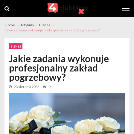
Skip
Skip
to
to
navigation
content
Home
Artykuły
Biznes
Jakie zadania wykonuje profesjonalny zakład pogrzebowy?
BIZNES
Jakie zadania wykonuje
profesjonalny zakład
pogrzebowy?
23 sierpnia 2022
0