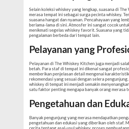
Selain koleksi whiskey yang lengkap, suasana di Th
merasa tempat ini sebagai surga pecinta whiskey. Te
suasana hangat dan nyaman. Pencahayaan yang lem
berlama-lama di sini. Atmosfer ini sangat cocok untu
menikmati segelas whiskey favorit. Suasana yang tid
pengalaman berbeda dari tempat lain.
Pelayanan yang Profes
Pelayanan di The Whiskey Kitchen juga menjadi sal
betah. Para staf di tempat ini dikenal sangat profe
memberikan penjelasan detail mengenai karakteristi
rekomendasi yang sesuai dengan selera pengunjung.
whiskey di tempat ini menjadi semakin menyenangkan 
satu faktor penting mengapa banyak orang merasa te
Pengetahuan dan Eduka
Banyak pengunjung yang merasa mendapatkan pengal
pengetahuan dan edukasi yang diberikan oleh staf. M
cerita tentang asal-usul whiskey, proses pembuatanny