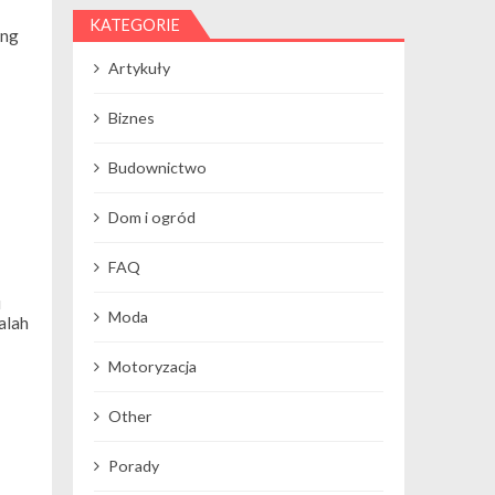
KATEGORIE
ang
Artykuły
Biznes
Budownictwo
Dom i ogród
FAQ
i
Moda
alah
Motoryzacja
Other
Porady