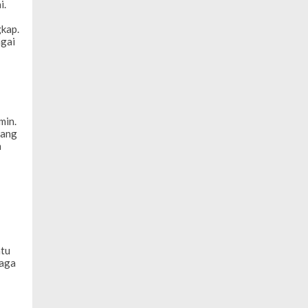
i.
kap.
agai
min.
tang
n
atu
jaga