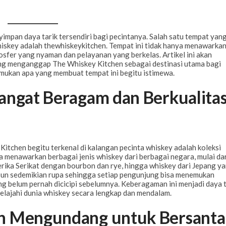
ego dwa dni wystarczą, by naprawdę odpocząć?...
1 LIPCA 2026
impan daya tarik tersendiri bagi pecintanya. Salah satu tempat yan
hiskey adalah
thewhiskeykitchen
. Tempat ini tidak hanya menawarka
osfer yang nyaman dan pelayanan yang berkelas. Artikel ini akan
g menganggap The Whiskey Kitchen sebagai destinasi utama bagi
emukan apa yang membuat tempat ini begitu istimewa.
angat Beragam dan Berkualita
itchen begitu terkenal di kalangan pecinta whiskey adalah koleksi
 menawarkan berbagai jenis whiskey dari berbagai negara, mulai dar
erika Serikat dengan bourbon dan rye, hingga whiskey dari Jepang y
susun sedemikian rupa sehingga setiap pengunjung bisa menemukan
g belum pernah dicicipi sebelumnya. Keberagaman ini menjadi daya t
lajahi dunia whiskey secara lengkap dan mendalam.
n Mengundang untuk Bersanta