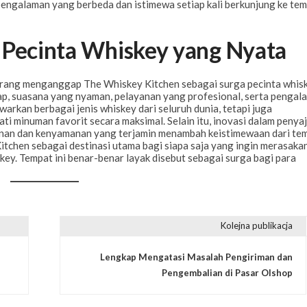
ngalaman yang berbeda dan istimewa setiap kali berkunjung ke te
 Pecinta Whiskey yang Nyata
orang menganggap The Whiskey Kitchen sebagai surga pecinta whis
ap, suasana yang nyaman, pelayanan yang profesional, serta pengal
warkan berbagai jenis whiskey dari seluruh dunia, tetapi juga
 minuman favorit secara maksimal. Selain itu, inovasi dalam penyaj
anan dan kenyamanan yang terjamin menambah keistimewaan dari te
itchen sebagai destinasi utama bagi siapa saja yang ingin merasaka
y. Tempat ini benar-benar layak disebut sebagai surga bagi para
Kolejna publikacja
Lengkap Mengatasi Masalah Pengiriman dan
Pengembalian di Pasar Olshop