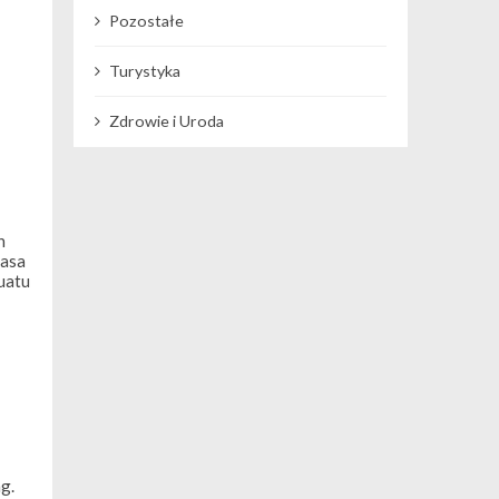
Pozostałe
Turystyka
Zdrowie i Uroda
n
rasa
uatu
g.