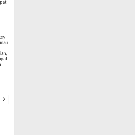
mpat
key
aman
ian,
mpat
n