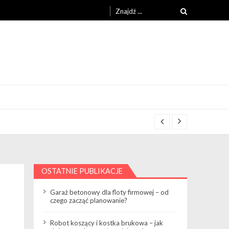
Search
for:
OSTATNIE PUBLIKACJE
Garaż betonowy dla floty firmowej – od
czego zacząć planowanie?
Robot koszący i kostka brukowa – jak