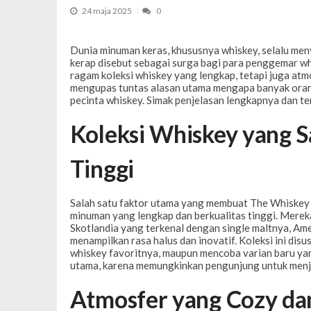
Weekend dla par bez dzieci – dlacz
24 maja 2025
0
Dunia minuman keras, khususnya whiskey, selalu meny
kerap disebut sebagai surga bagi para penggemar w
ragam koleksi whiskey yang lengkap, tetapi juga atm
mengupas tuntas alasan utama mengapa banyak oran
pecinta whiskey. Simak penjelasan lengkapnya dan t
Koleksi Whiskey yang S
Tinggi
Salah satu faktor utama yang membuat The Whiskey K
minuman yang lengkap dan berkualitas tinggi. Mereka
Skotlandia yang terkenal dengan single maltnya, Am
menampilkan rasa halus dan inovatif. Koleksi ini di
whiskey favoritnya, maupun mencoba varian baru yan
utama, karena memungkinkan pengunjung untuk menje
Atmosfer yang Cozy da