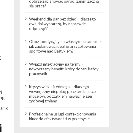
dobrze zaplanować ogród, zanim zaczną
się prace?
Weekend dla par bez dzieci – dlaczego
g
dwa dni wystarczą, by naprawdę
n
odpocząć?
Obóz kondycyjny na własnych zasadach –
jak zaplanować idealne przygotowania
sportowe nad Bałtykiem?
s
Wyjazd integracyjny na termy –
nowoczesny benefit, który doceni każdy
pracownik
Kryzys wieku średniego – dlaczego
wewnętrzny niepokój po czterdziestce
i
może być początkiem najważniejszej
ang
życiowej zmiany
arik
Profesjonalne usługi konfekcjonowania –
klucz do efektywności w przemyśle
i