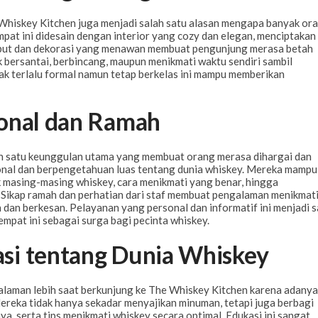
e Whiskey Kitchen juga menjadi salah satu alasan mengapa banyak or
mpat ini didesain dengan interior yang cozy dan elegan, menciptakan
but dan dekorasi yang menawan membuat pengunjung merasa betah
k bersantai, berbincang, maupun menikmati waktu sendiri sambil
ak terlalu formal namun tetap berkelas ini mampu memberikan
ional dan Ramah
ah satu keunggulan utama yang membuat orang merasa dihargai dan
sional dan berpengetahuan luas tentang dunia whiskey. Mereka mampu
k masing-masing whiskey, cara menikmati yang benar, hingga
 Sikap ramah dan perhatian dari staf membuat pengalaman menikmat
dan berkesan. Pelayanan yang personal dan informatif ini menjadi s
mpat ini sebagai surga bagi pecinta whiskey.
si tentang Dunia Whiskey
aman lebih saat berkunjung ke The Whiskey Kitchen karena adanya
ereka tidak hanya sekadar menyajikan minuman, tetapi juga berbagi
a, serta tips menikmati whiskey secara optimal. Edukasi ini sangat