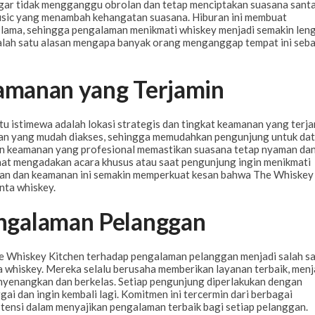
agar tidak mengganggu obrolan dan tetap menciptakan suasana santa
music yang menambah kehangatan suasana. Hiburan ini membuat
lama, sehingga pengalaman menikmati whiskey menjadi semakin leng
salah satu alasan mengapa banyak orang menganggap tempat ini seb
eamanan yang Terjamin
u istimewa adalah lokasi strategis dan tingkat keamanan yang terja
asan yang mudah diakses, sehingga memudahkan pengunjung untuk da
nan keamanan yang profesional memastikan suasana tetap nyaman da
saat mengadakan acara khusus atau saat pengunjung ingin menikmati
nan dan keamanan ini semakin memperkuat kesan bahwa The Whiskey
nta whiskey.
ngalaman Pelanggan
The Whiskey Kitchen terhadap pengalaman pelanggan menjadi salah s
 whiskey. Mereka selalu berusaha memberikan layanan terbaik, men
nyenangkan dan berkelas. Setiap pengunjung diperlakukan dengan
ai dan ingin kembali lagi. Komitmen ini tercermin dari berbagai
istensi dalam menyajikan pengalaman terbaik bagi setiap pelanggan.