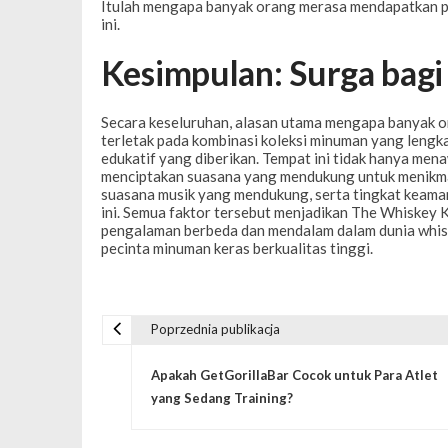
Itulah mengapa banyak orang merasa mendapatkan pe
ini.
Kesimpulan: Surga bagi
Secara keseluruhan, alasan utama mengapa banyak 
terletak pada kombinasi koleksi minuman yang lengk
edukatif yang diberikan. Tempat ini tidak hanya mena
menciptakan suasana yang mendukung untuk menikmati
suasana musik yang mendukung, serta tingkat keam
ini. Semua faktor tersebut menjadikan The Whiskey K
pengalaman berbeda dan mendalam dalam dunia whiske
pecinta minuman keras berkualitas tinggi.
Poprzednia publikacja
N
Apakah GetGorillaBar Cocok untuk Para Atlet
a
yang Sedang Training?