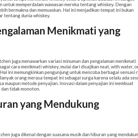
 untuk memperdalam wawasan mereka tentang whiskey. Dengan
ebih bermakna dan memuaskan. Hal ini menjadikan tempat ini bukan
ar tentang dunia whiskey.
engalaman Menikmati yang
Kitchen juga menawarkan variasi minuman dan pengalaman menikmati
ai cara menikmati whiskey, mulai dari disajikan neat, with water, o
f. Hal ini memungkinkan pengunjung untuk mencoba berbagai sensasi 
Banyak orang merasa tempat ini sebagai surga karena selalu ada ses
rasa maupun metode penyajian. Inovasi dalam penyajian ini membuat
r dan tidak monoton.
buran yang Mendukung
tchen juga dikenal dengan suasana musik dan hiburan yang mendukun