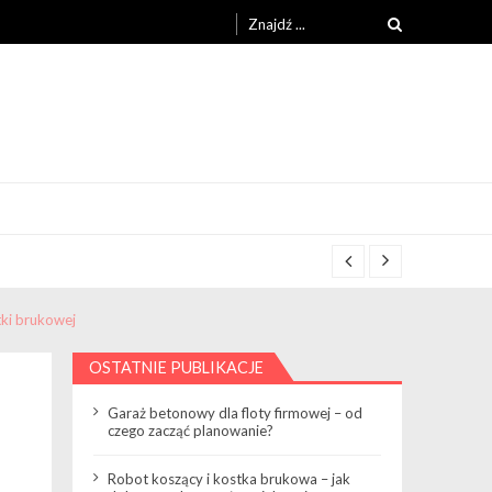
Search
for:
tki brukowej
OSTATNIE PUBLIKACJE
Garaż betonowy dla floty firmowej – od
czego zacząć planowanie?
Robot koszący i kostka brukowa – jak