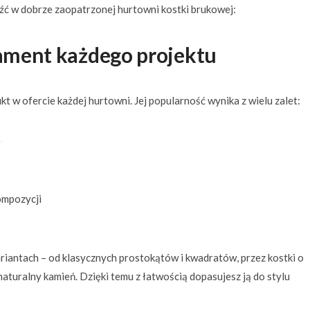
eźć w dobrze zaopatrzonej hurtowni kostki brukowej:
ament każdego projektu
w ofercie każdej hurtowni. Jej popularność wynika z wielu zalet:
e
ompozycji
iantach – od klasycznych prostokątów i kwadratów, przez kostki o
naturalny kamień. Dzięki temu z łatwością dopasujesz ją do stylu