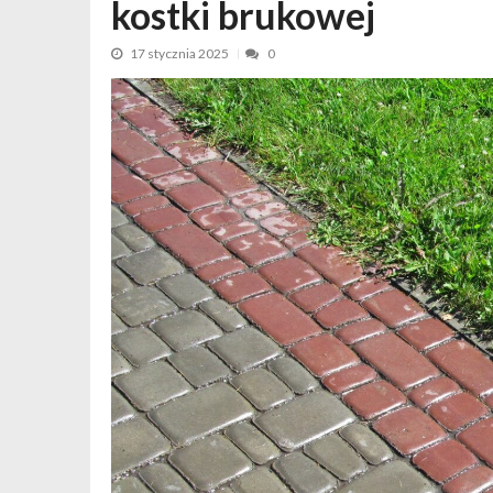
Weekend dla par bez dzieci – dlacz
kostki brukowej
17 stycznia 2025
0