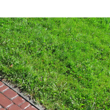
ego dwa dni wystarczą, by naprawdę odpocząć?...
1 LIPCA 2026