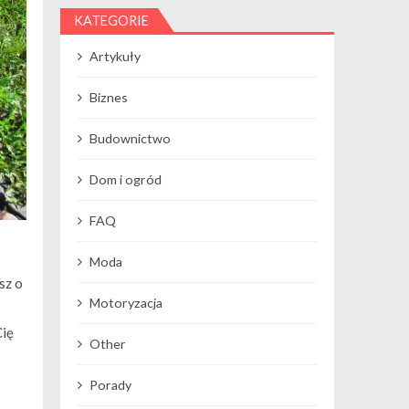
KATEGORIE
Artykuły
Biznes
Budownictwo
Dom i ogród
FAQ
Moda
sz o
Motoryzacja
Cię
Other
Porady