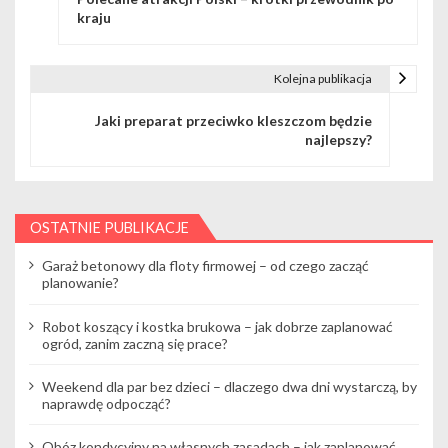
a
kraju
w
i
Kolejna publikacja
g
Jaki preparat przeciwko kleszczom będzie
najlepszy?
a
c
j
OSTATNIE PUBLIKACJE
a
Garaż betonowy dla floty firmowej – od czego zacząć
planowanie?
w
Robot koszący i kostka brukowa – jak dobrze zaplanować
p
ogród, zanim zaczną się prace?
i
Weekend dla par bez dzieci – dlaczego dwa dni wystarczą, by
s
naprawdę odpocząć?
u
Obóz kondycyjny na własnych zasadach – jak zaplanować