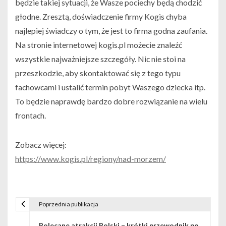
będzie takiej sytuacji, że Wasze pociechy będą chodzić
głodne. Zresztą, doświadczenie firmy Kogis chyba
najlepiej świadczy o tym, że jest to firma godna zaufania.
Na stronie internetowej kogis.pl możecie znaleźć
wszystkie najważniejsze szczegóły. Nic nie stoi na
przeszkodzie, aby skontaktować się z tego typu
fachowcami i ustalić termin pobyt Waszego dziecka itp.
To będzie naprawdę bardzo dobre rozwiązanie na wielu
frontach.
Zobacz więcej:
https://www.kogis.pl/regiony/nad-morzem/
Poprzednia publikacja
N
Polecane atrakcji Polski – krótki przewodnik po