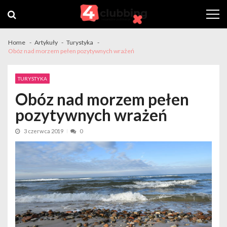
Skip
Skip
to
to
navigation
content
Home
Artykuły
Turystyka
Obóz nad morzem pełen pozytywnych wrażeń
TURYSTYKA
Obóz nad morzem pełen
pozytywnych wrażeń
3 czerwca 2019
0