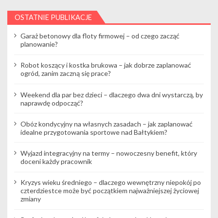
c
OSTATNIE PUBLIKACJE
j
Garaż betonowy dla floty firmowej – od czego zacząć
a
planowanie?
w
Robot koszący i kostka brukowa – jak dobrze zaplanować
ogród, zanim zaczną się prace?
p
i
Weekend dla par bez dzieci – dlaczego dwa dni wystarczą, by
naprawdę odpocząć?
s
Obóz kondycyjny na własnych zasadach – jak zaplanować
u
idealne przygotowania sportowe nad Bałtykiem?
Wyjazd integracyjny na termy – nowoczesny benefit, który
doceni każdy pracownik
Kryzys wieku średniego – dlaczego wewnętrzny niepokój po
czterdziestce może być początkiem najważniejszej życiowej
zmiany