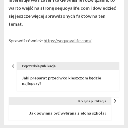
warto wejść na stronę sequoyalife.com i dowiedzieć
się jeszcze więcej sprawdzonych faktów na ten
temat.
Sprawdź również:
https://sequoyalife.com/
Poprzednia publikacja
N
Jaki preparat przeciwko kleszczom będzie
a
najlepszy?
w
i
Kolejna publikacja
g
Jak powinna być wybrana zielona szkoła?
a