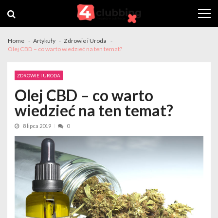
Skip
Skip
to
to
navigation
content
Home
Artykuły
Zdrowie i Uroda
Olej CBD – co warto wiedzieć na ten temat?
ZDROWIE I URODA
Olej CBD – co warto
wiedzieć na ten temat?
8 lipca 2019
0