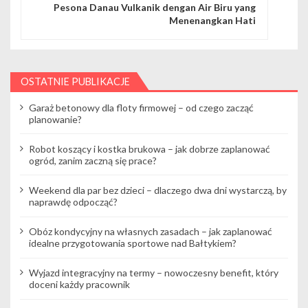
g
Pesona Danau Vulkanik dengan Air Biru yang
Menenangkan Hati
a
c
j
OSTATNIE PUBLIKACJE
a
Garaż betonowy dla floty firmowej – od czego zacząć
planowanie?
w
Robot koszący i kostka brukowa – jak dobrze zaplanować
p
ogród, zanim zaczną się prace?
i
Weekend dla par bez dzieci – dlaczego dwa dni wystarczą, by
s
naprawdę odpocząć?
u
Obóz kondycyjny na własnych zasadach – jak zaplanować
idealne przygotowania sportowe nad Bałtykiem?
Wyjazd integracyjny na termy – nowoczesny benefit, który
doceni każdy pracownik