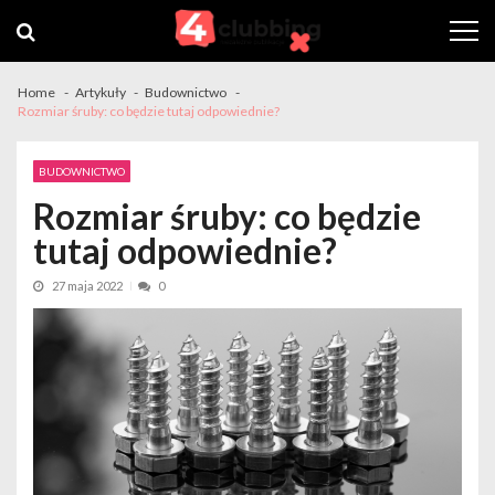
Skip
Skip
to
to
navigation
content
Home
Artykuły
Budownictwo
Rozmiar śruby: co będzie tutaj odpowiednie?
BUDOWNICTWO
Rozmiar śruby: co będzie
tutaj odpowiednie?
27 maja 2022
0