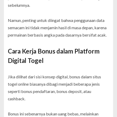
sebelumnya.
Namun, penting untuk diingat bahwa penggunaan data
semacam ini tidak menjamin hasil di masa depan, karena
permainan berbasis angka pada dasarnya bersifat acak.
Cara Kerja Bonus dalam Platform
Digital Togel
Jika dilihat dari sisi konsep digital, bonus dalam situs
togel online biasanya dibagi menjadi beberapa jenis
seperti bonus pendaftaran, bonus deposit, atau
cashback.
Bonus ini sebenarnya bukan uang bebas, melainkan