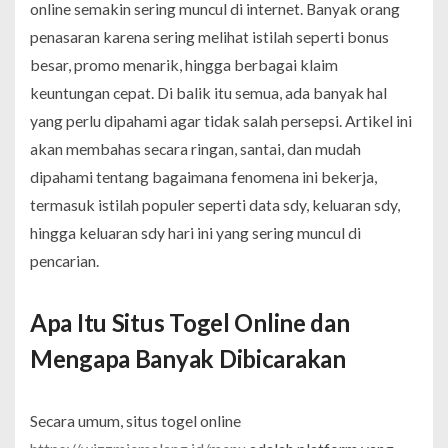
online semakin sering muncul di internet. Banyak orang
penasaran karena sering melihat istilah seperti bonus
besar, promo menarik, hingga berbagai klaim
keuntungan cepat. Di balik itu semua, ada banyak hal
yang perlu dipahami agar tidak salah persepsi. Artikel ini
akan membahas secara ringan, santai, dan mudah
dipahami tentang bagaimana fenomena ini bekerja,
termasuk istilah populer seperti data sdy, keluaran sdy,
hingga keluaran sdy hari ini yang sering muncul di
pencarian.
Apa Itu Situs Togel Online dan
Mengapa Banyak Dibicarakan
Secara umum, situs togel online