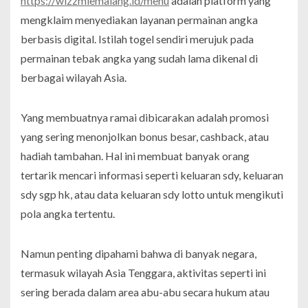
https://wizzmiemalang.id/menu
adalah platform yang
mengklaim menyediakan layanan permainan angka
berbasis digital. Istilah togel sendiri merujuk pada
permainan tebak angka yang sudah lama dikenal di
berbagai wilayah Asia.
Yang membuatnya ramai dibicarakan adalah promosi
yang sering menonjolkan bonus besar, cashback, atau
hadiah tambahan. Hal ini membuat banyak orang
tertarik mencari informasi seperti keluaran sdy, keluaran
sdy sgp hk, atau data keluaran sdy lotto untuk mengikuti
pola angka tertentu.
Namun penting dipahami bahwa di banyak negara,
termasuk wilayah Asia Tenggara, aktivitas seperti ini
sering berada dalam area abu-abu secara hukum atau