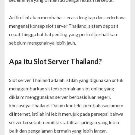
Artikel ini akan membahas secara lengkap dan sederhana
mengenai konsep slot server Thailand, sistem deposit
cepat, hingga hal-hal penting yang perlu diperhatikan
sebelum mengenalnya lebih jauh.
Apa Itu Slot Server Thailand?
Slot server Thailand adalah istilah yang digunakan untuk
menggambarkan sistem permainan slot online yang
diklaim menggunakan server berbasis luar negeri,
khususnya Thailand. Dalam konteks pembahasan umum
di internet, istilah ini lebih merujuk pada persepsi bahwa
server tersebut memiliki stabilitas jaringan yang lebih
baik dan pengalaman bermain yang lebih lancar.