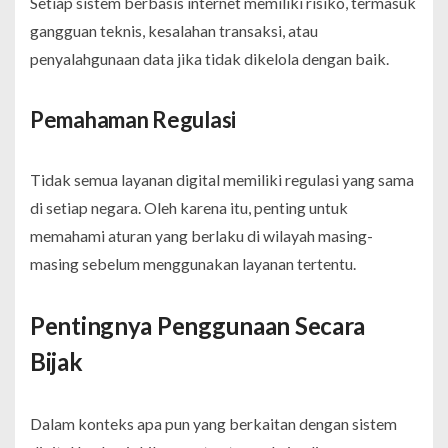
Setiap sistem berbasis internet memiliki risiko, termasuk
gangguan teknis, kesalahan transaksi, atau
penyalahgunaan data jika tidak dikelola dengan baik.
Pemahaman Regulasi
Tidak semua layanan digital memiliki regulasi yang sama
di setiap negara. Oleh karena itu, penting untuk
memahami aturan yang berlaku di wilayah masing-
masing sebelum menggunakan layanan tertentu.
Pentingnya Penggunaan Secara
Bijak
Dalam konteks apa pun yang berkaitan dengan sistem