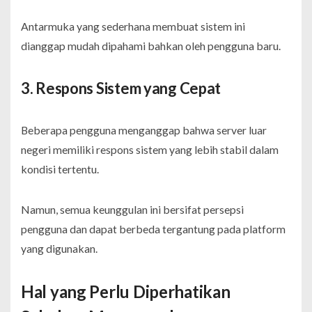
Antarmuka yang sederhana membuat sistem ini
dianggap mudah dipahami bahkan oleh pengguna baru.
3. Respons Sistem yang Cepat
Beberapa pengguna menganggap bahwa server luar
negeri memiliki respons sistem yang lebih stabil dalam
kondisi tertentu.
Namun, semua keunggulan ini bersifat persepsi
pengguna dan dapat berbeda tergantung pada platform
yang digunakan.
Hal yang Perlu Diperhatikan