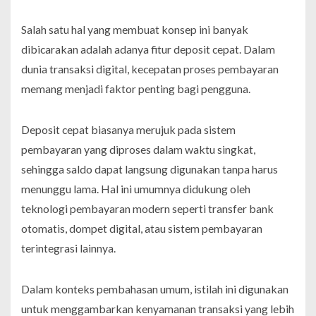
Salah satu hal yang membuat konsep ini banyak
dibicarakan adalah adanya fitur deposit cepat. Dalam
dunia transaksi digital, kecepatan proses pembayaran
memang menjadi faktor penting bagi pengguna.
Deposit cepat biasanya merujuk pada sistem
pembayaran yang diproses dalam waktu singkat,
sehingga saldo dapat langsung digunakan tanpa harus
menunggu lama. Hal ini umumnya didukung oleh
teknologi pembayaran modern seperti transfer bank
otomatis, dompet digital, atau sistem pembayaran
terintegrasi lainnya.
Dalam konteks pembahasan umum, istilah ini digunakan
untuk menggambarkan kenyamanan transaksi yang lebih