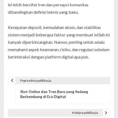
ini lebih bersifat tren dan persepsi komunitas
dibandingkan definisi teknis yang baku.
Kecepatan deposit, kemudahan akses, dan stabilitas
sistem menjadi beberapa faktor yang membuat istilah ini
banyak diperbincangkan. Namun, penting untuk selalu
memahami aspek keamanan, risiko, dan regulasi sebelum
berinteraksi dengan platform digital apa pun.
Poprzednia publikacja
N
Slot Online dan Tren Baru yang Sedang
a
Berkembang di Era Digital
w
i
Kolejna publikacja