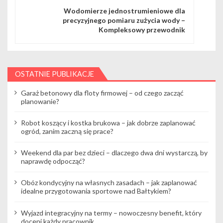
g
Wodomierze jednostrumieniowe dla
precyzyjnego pomiaru zużycia wody –
a
Kompleksowy przewodnik
c
j
OSTATNIE PUBLIKACJE
a
Garaż betonowy dla floty firmowej – od czego zacząć
w
planowanie?
p
Robot koszący i kostka brukowa – jak dobrze zaplanować
ogród, zanim zaczną się prace?
i
s
Weekend dla par bez dzieci – dlaczego dwa dni wystarczą, by
naprawdę odpocząć?
u
Obóz kondycyjny na własnych zasadach – jak zaplanować
idealne przygotowania sportowe nad Bałtykiem?
Wyjazd integracyjny na termy – nowoczesny benefit, który
doceni każdy pracownik