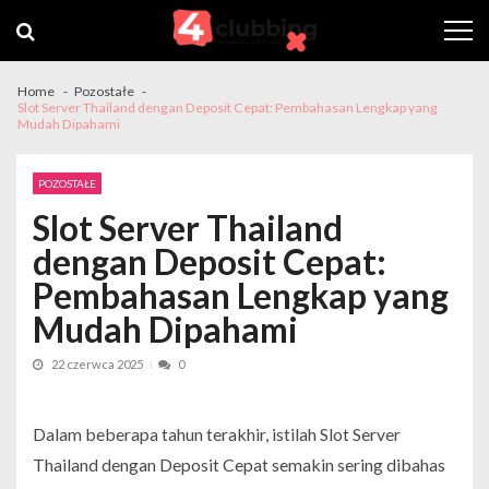
Skip
Skip
to
to
navigation
content
Home
Pozostałe
Slot Server Thailand dengan Deposit Cepat: Pembahasan Lengkap yang
Mudah Dipahami
POZOSTAŁE
Slot Server Thailand
dengan Deposit Cepat:
Pembahasan Lengkap yang
Mudah Dipahami
22 czerwca 2025
0
Dalam beberapa tahun terakhir, istilah Slot Server
Thailand dengan Deposit Cepat semakin sering dibahas