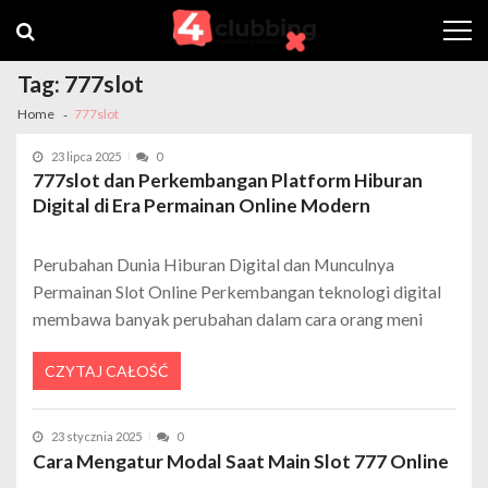
Skip
Skip
to
to
navigation
content
Tag:
777slot
Home
777slot
23 lipca 2025
0
777slot dan Perkembangan Platform Hiburan
Digital di Era Permainan Online Modern
Perubahan Dunia Hiburan Digital dan Munculnya
Permainan Slot Online Perkembangan teknologi digital
membawa banyak perubahan dalam cara orang meni
CZYTAJ CAŁOŚĆ
23 stycznia 2025
0
Cara Mengatur Modal Saat Main Slot 777 Online