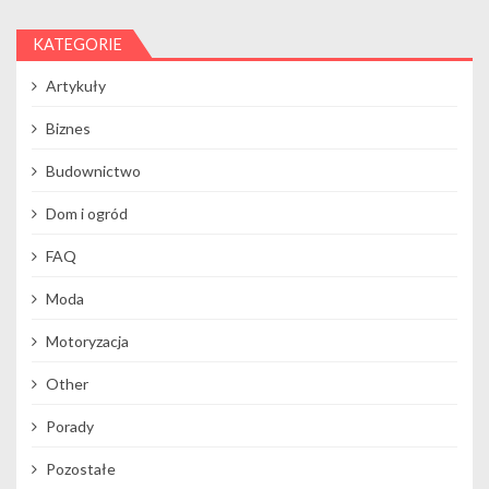
KATEGORIE
Artykuły
Biznes
Budownictwo
Dom i ogród
FAQ
Moda
Motoryzacja
Other
Porady
Pozostałe