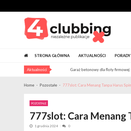
Skip
Skip
to
to
navigation
content
Weekend dla par bez dzieci – dlacz
4clubbing
Niezależne publikacje
Obóz kondycyjny na własnych zasad
STRONA GŁÓWNA
AKTUALNOŚCI
PORADY
Wyjazd integracyjny na termy – now
Aktualności
Garaż betonowy dla floty firmowej 
Robot koszący i kostka brukowa – j
Home
Pozostałe
777slot: Cara Menang Tanpa Harus Spi
Weekend dla par bez dzieci – dlacz
Obóz kondycyjny na własnych zasad
POZOSTAŁE
Wyjazd integracyjny na termy – now
777slot: Cara Menang 
Garaż betonowy dla floty firmowej 
Robot koszący i kostka brukowa – j
1 grudnia 2024
0