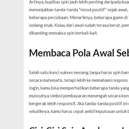
Artinya, kualitas spin jauh lebih penting daripada k
menunjukkan tanda-tanda “mood positif” sejak awal,
beberapa percobaan. Menariknya, beberapa game di 7
sedang enak. Kalau dari awal sudah terasa berat, pe
dibanding memaksa spin berkali-kali.
Membaca Pola Awal Se
Salah satu kunci sukses menang tanpa harus spin ba
secara matematis, tetapi lebih ke memahami respons
login, kamu bisa memperhatikan beberapa tanda yang
munculnya simbol pembayaran menengah secara konsis
bergerak lebih responsif. Jika tanda-tanda positif in
sebaliknya, kamu harus cepat ambil keputusan untuk b