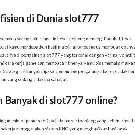
ego dwa dni wystarczą, by naprawdę odpocząć?...
1 LIPCA 2026
sien di Dunia slot777
semakin sering spin, semakin besar peluang menang. Padahal, tidak
membuat kamu mendapatkan hasil maksimal tanpa harus membuang bany
ususnya di permainan slot 777 yang terkenal dengan variasi volatili
i cara kerja game dan membaca ritmenya, kamu bisa memaksimalka
 Strategi ini banyak dipakai pemain berpengalaman karena tidak ha
inan yang sedang tidak bersahabat.
 Banyak di slot777 online?
ring membuat pemain terjebak dalam sesi panjang yang sebenarnya t
77 bekerja menggunakan sistem RNG yang menghasilkan hasil acak.