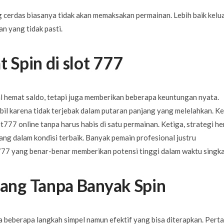
ng cerdas biasanya tidak akan memaksakan permainan. Lebih baik kelu
 yang tidak pasti.
Spin di slot 777
l hemat saldo, tetapi juga memberikan beberapa keuntungan nyata.
bil karena tidak terjebak dalam putaran panjang yang melelahkan. Ke
t777 online tanpa harus habis di satu permainan. Ketiga, strategi h
g dalam kondisi terbaik. Banyak pemain profesional justru
777 yang benar-benar memberikan potensi tinggi dalam waktu singka
ang Tanpa Banyak Spin
 beberapa langkah simpel namun efektif yang bisa diterapkan. Pert