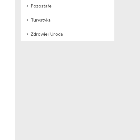
Pozostałe
Turystyka
Zdrowie i Uroda