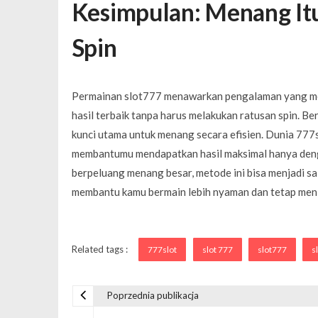
Kesimpulan: Menang Itu
Spin
Permainan slot777 menawarkan pengalaman yang me
hasil terbaik tanpa harus melakukan ratusan spin. Be
kunci utama untuk menang secara efisien. Dunia 777
membantumu mendapatkan hasil maksimal hanya dengan
berpeluang menang besar, metode ini bisa menjadi sa
membantu kamu bermain lebih nyaman dan tetap men
Related tags :
777slot
slot 777
slot777
s
Poprzednia publikacja
N