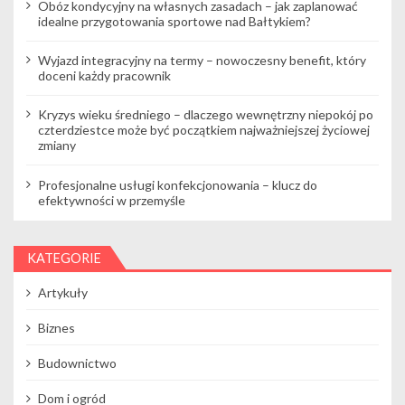
Obóz kondycyjny na własnych zasadach – jak zaplanować
u
idealne przygotowania sportowe nad Bałtykiem?
Wyjazd integracyjny na termy – nowoczesny benefit, który
doceni każdy pracownik
Kryzys wieku średniego – dlaczego wewnętrzny niepokój po
czterdziestce może być początkiem najważniejszej życiowej
zmiany
Profesjonalne usługi konfekcjonowania – klucz do
efektywności w przemyśle
KATEGORIE
Artykuły
Biznes
Budownictwo
Dom i ogród