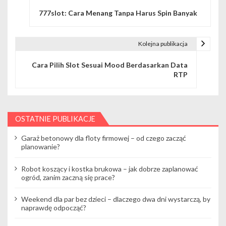
N
777slot: Cara Menang Tanpa Harus Spin Banyak
a
w
Kolejna publikacja
i
Cara Pilih Slot Sesuai Mood Berdasarkan Data
g
RTP
a
c
OSTATNIE PUBLIKACJE
j
Garaż betonowy dla floty firmowej – od czego zacząć
a
planowanie?
w
Robot koszący i kostka brukowa – jak dobrze zaplanować
ogród, zanim zaczną się prace?
p
i
Weekend dla par bez dzieci – dlaczego dwa dni wystarczą, by
naprawdę odpocząć?
s