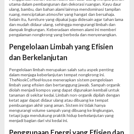
utama dalam pembangunan dan dekorasi ruangan. Kayu daur
ulang, bambu, dan bahan alami lainnya mendominasi tampilan
ruang, menciptakan atmosfer yang hangat dan bersahaja.
Selain itu, furniture yang dipakai juga didesain agar tahan lama
dan mudah didaur ulang, sehingga mengurangi limbah dan
dampak lingkungan. Keberadaan elemen alami ini memberi
pengalaman nongkrong yang berbeda dan menyenangkan.
Pengelolaan Limbah yang Efisien
dan Berkelanjutan
Pengelolaan limbah merupakan salah satu aspek penting
dalam menjaga keberlanjutan tempat nongkrong ini.
TheNookCoffeeHouse menerapkan sistem pengelolaan
limbah yang efisien dan bertanggung jawab. Sampah organik
diolah menjadi kompos yang dapat digunakan kembali untuk
tanaman di sekitar kedai. Limbah non-organik dipilah dengan
ketat agar dapat didaur ulang atau dibuang ke tempat
pembuangan akhir yang aman. Sistem ini tidak hanya
mengurangi volume sampah yang dibuang ke lingkungan,
tetapi juga mendukung praktik hidup berkelanjutan yang
menjadi bagian dari visi kedai ini.
Penggunaan Energi yang Efisien dan