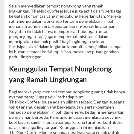
Selain menyediakan tempat nongkrong yang ramah
lingkungan, TheNookCoffeeHouse juga aktif dalam berbagai
kegiatan komunitas yang mendukung keberlanjutan. Mereka
rutin mengadakan workshop tentang pengelolaan limbah,
menanam pohon, serta kegiatan bersih-bersih lingkungan.
Kegiatan ini tidak hanya mempererat hubungan antar
pengunjung, tetapi juga memperkuat misi kedai dalam
menciptakan dampak positif bagi lingkungan sekitar.
Partisipasi aktif dalam kegiatan komunitas menjadikan tempat
ini bukan sekadar kedai kopi biasa, melainkan pusat gerakan
peduli lingkungan.
Keunggulan Tempat Nongkrong
yang Ramah Lingkungan
Bagi mereka yang mencari tempat nongkrong yang tidak hanya
nyaman tetapi juga peduli terhadap bumi,
TheNookCoffeeHouse adalah pilihan terbaik. Dengan suasana
yang tenang, desain yang berkelanjutan, serta komitmen
terhadap pengelolaan limbah dan energi, kedai ini menawarkan
pengalaman berbeda. Pengunjung dapat menikmati secangkir
kopi favorit sambil merasa bangga karena turut berkontribusi
dalam menjaga lingkungan. Keunggulan ini menjadikan
TheNookCoffeeHouse sebagai destinasi yang cocok untuk