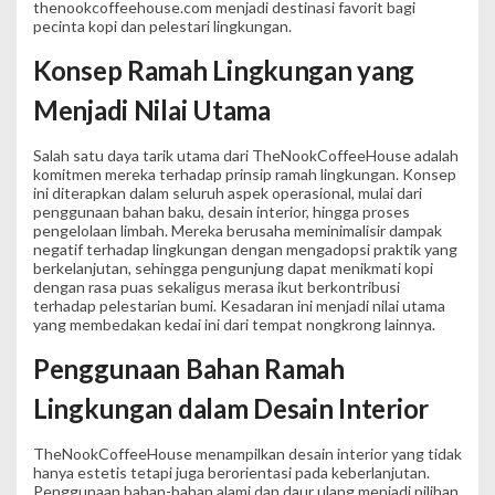
thenookcoffeehouse.com
menjadi destinasi favorit bagi
pecinta kopi dan pelestari lingkungan.
Konsep Ramah Lingkungan yang
Menjadi Nilai Utama
Salah satu daya tarik utama dari TheNookCoffeeHouse adalah
komitmen mereka terhadap prinsip ramah lingkungan. Konsep
ini diterapkan dalam seluruh aspek operasional, mulai dari
penggunaan bahan baku, desain interior, hingga proses
pengelolaan limbah. Mereka berusaha meminimalisir dampak
negatif terhadap lingkungan dengan mengadopsi praktik yang
berkelanjutan, sehingga pengunjung dapat menikmati kopi
dengan rasa puas sekaligus merasa ikut berkontribusi
terhadap pelestarian bumi. Kesadaran ini menjadi nilai utama
yang membedakan kedai ini dari tempat nongkrong lainnya.
Penggunaan Bahan Ramah
Lingkungan dalam Desain Interior
TheNookCoffeeHouse menampilkan desain interior yang tidak
hanya estetis tetapi juga berorientasi pada keberlanjutan.
Penggunaan bahan-bahan alami dan daur ulang menjadi pilihan