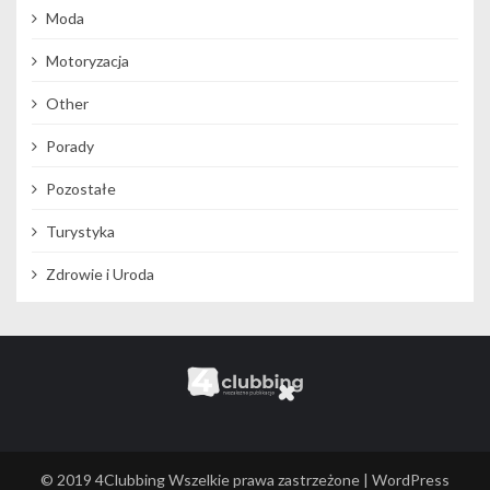
Moda
Motoryzacja
Other
Porady
Pozostałe
Turystyka
Zdrowie i Uroda
© 2019 4Clubbing Wszelkie prawa zastrzeżone | WordPress