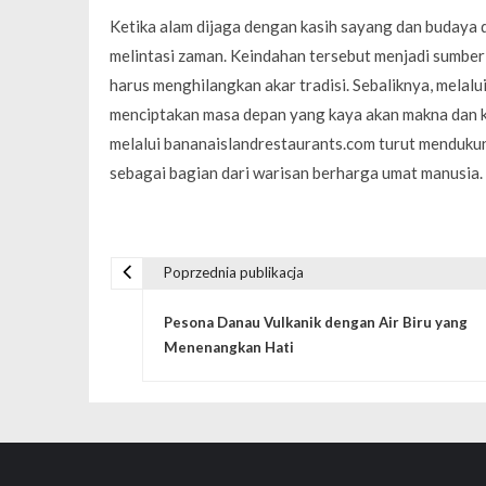
Ketika alam dijaga dengan kasih sayang dan budaya 
melintasi zaman. Keindahan tersebut menjadi sumber
harus menghilangkan akar tradisi. Sebaliknya, melal
menciptakan masa depan yang kaya akan makna dan ke
melalui bananaislandrestaurants.com turut menduku
sebagai bagian dari warisan berharga umat manusia.
Poprzednia publikacja
N
Pesona Danau Vulkanik dengan Air Biru yang
a
Menenangkan Hati
w
i