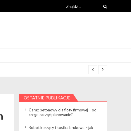
Search
for:
OSTATNIE PUBLIKACJE
Garaż betonowy dla floty firmowej – od
n
czego zacząć planowanie?
Robot koszący i kostka brukowa – jak