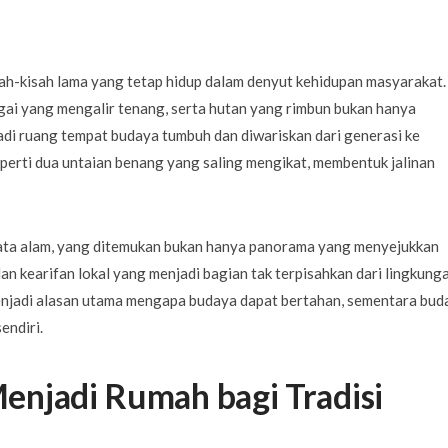
ego dwa dni wystarczą, by naprawdę odpocząć?...
1 LIPCA 2026
ah-kisah lama yang tetap hidup dalam denyut kehidupan masyarakat.
ai yang mengalir tenang, serta hutan yang rimbun bukan hanya
adi ruang tempat budaya tumbuh dan diwariskan dari generasi ke
perti dua untaian benang yang saling mengikat, membentuk jalinan
ata alam, yang ditemukan bukan hanya panorama yang menyejukkan
, dan kearifan lokal yang menjadi bagian tak terpisahkan dari lingkung
menjadi alasan utama mengapa budaya dapat bertahan, sementara bud
endiri.
enjadi Rumah bagi Tradisi