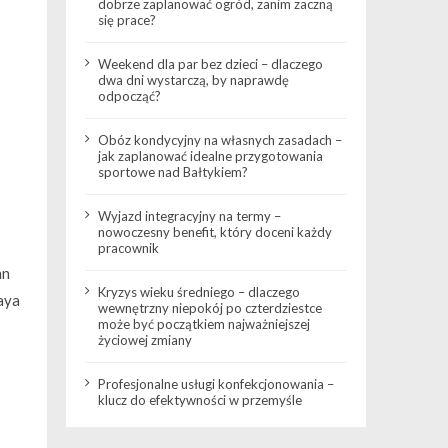
dobrze zaplanować ogród, zanim zaczną
się prace?
Weekend dla par bez dzieci – dlaczego
dwa dni wystarczą, by naprawdę
odpocząć?
Obóz kondycyjny na własnych zasadach –
jak zaplanować idealne przygotowania
sportowe nad Bałtykiem?
Wyjazd integracyjny na termy –
nowoczesny benefit, który doceni każdy
pracownik
an
Kryzys wieku średniego – dlaczego
aya
wewnętrzny niepokój po czterdziestce
może być początkiem najważniejszej
życiowej zmiany
Profesjonalne usługi konfekcjonowania –
klucz do efektywności w przemyśle