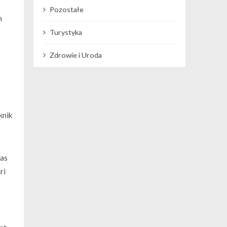
Pozostałe
n
Turystyka
Zdrowie i Uroda
knik
tas
ri