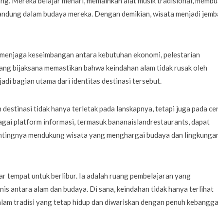
ng. Mereka belajar menari, memainkan alat musik tradisional, membu
rkandung dalam budaya mereka. Dengan demikian, wisata menjadi jem
 menjaga keseimbangan antara kebutuhan ekonomi, pelestarian
ang bijaksana memastikan bahwa keindahan alam tidak rusak oleh
adi bagian utama dari identitas destinasi tersebut.
destinasi tidak hanya terletak pada lanskapnya, tetapi juga pada cer
bagai platform informasi, termasuk bananaislandrestaurants, dapat
ntingnya mendukung wisata yang menghargai budaya dan lingkunga
ar tempat untuk berlibur. Ia adalah ruang pembelajaran yang
 antara alam dan budaya. Di sana, keindahan tidak hanya terlihat
alam tradisi yang tetap hidup dan diwariskan dengan penuh kebangga