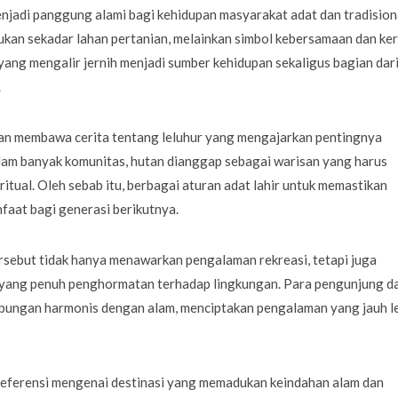
njadi panggung alami bagi kehidupan masyarakat adat dan tradision
kan sekadar lahan pertanian, melainkan simbol kebersamaan dan ker
ang mengalir jernih menjadi sumber kehidupan sekaligus bagian dar
.
kan membawa cerita tentang leluhur yang mengajarkan pentingnya
am banyak komunitas, hutan dianggap sebagai warisan yang harus
iritual. Oleh sebab itu, berbagai aturan adat lahir untuk memastikan
aat bagi generasi berikutnya.
rsebut tidak hanya menawarkan pengalaman rekreasi, tetapi juga
yang penuh penghormatan terhadap lingkungan. Para pengunjung d
bungan harmonis dengan alam, menciptakan pengalaman yang jauh l
referensi mengenai destinasi yang memadukan keindahan alam dan