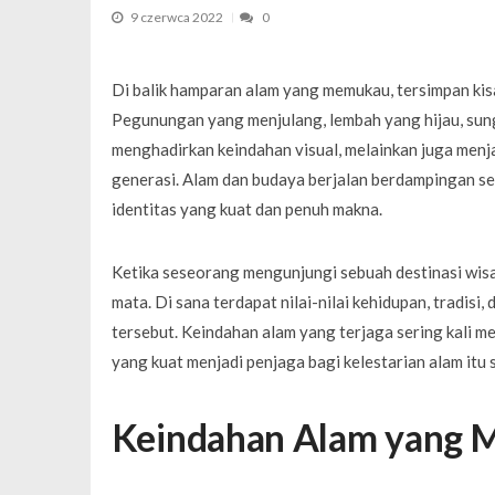
Weekend dla par bez dzieci – dlacz
9 czerwca 2022
0
Di balik hamparan alam yang memukau, tersimpan kis
Pegunungan yang menjulang, lembah yang hijau, sung
menghadirkan keindahan visual, melainkan juga menj
generasi. Alam dan budaya berjalan berdampingan se
identitas yang kuat dan penuh makna.
Ketika seseorang mengunjungi sebuah destinasi wis
mata. Di sana terdapat nilai-nilai kehidupan, tradisi
tersebut. Keindahan alam yang terjaga sering kali 
yang kuat menjadi penjaga bagi kelestarian alam itu s
Keindahan Alam yang M