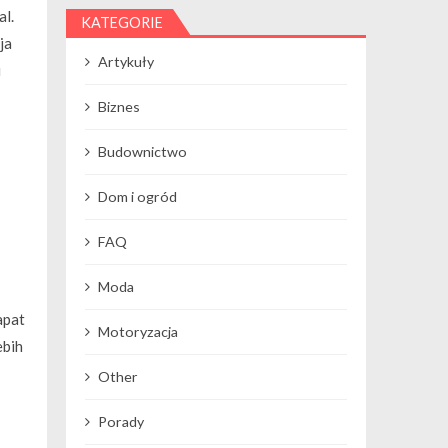
al.
KATEGORIE
ja
Artykuły
i
Biznes
Budownictwo
Dom i ogród
FAQ
Moda
apat
Motoryzacja
ebih
Other
Porady