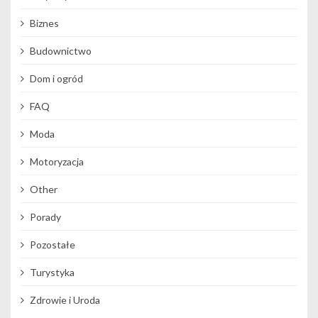
Biznes
Budownictwo
Dom i ogród
FAQ
Moda
Motoryzacja
Other
Porady
Pozostałe
Turystyka
Zdrowie i Uroda