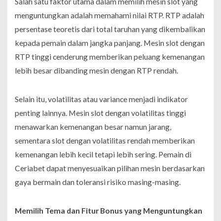
Salah satu faktor utama dalam memilih mesin slot yang
menguntungkan adalah memahami nilai RTP. RTP adalah
persentase teoretis dari total taruhan yang dikembalikan
kepada pemain dalam jangka panjang. Mesin slot dengan
RTP tinggi cenderung memberikan peluang kemenangan
lebih besar dibanding mesin dengan RTP rendah.
Selain itu, volatilitas atau variance menjadi indikator
penting lainnya. Mesin slot dengan volatilitas tinggi
menawarkan kemenangan besar namun jarang,
sementara slot dengan volatilitas rendah memberikan
kemenangan lebih kecil tetapi lebih sering. Pemain di
Ceriabet
dapat menyesuaikan pilihan mesin berdasarkan
gaya bermain dan toleransi risiko masing-masing.
Memilih Tema dan Fitur Bonus yang Menguntungkan