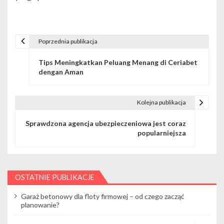
Poprzednia publikacja
N
Tips Meningkatkan Peluang Menang di Ceriabet
a
dengan Aman
w
i
Kolejna publikacja
g
Sprawdzona agencja ubezpieczeniowa jest coraz
popularniejsza
a
c
j
OSTATNIE PUBLIKACJE
a
Garaż betonowy dla floty firmowej – od czego zacząć
planowanie?
w