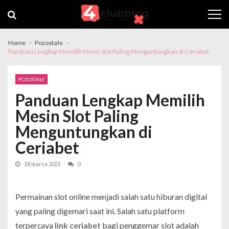
Skip
Skip
to
to
navigation
content
Home
Pozostałe
Panduan Lengkap Memilih Mesin Slot Paling Menguntungkan di Ceriabet
POZOSTAŁE
Panduan Lengkap Memilih
Mesin Slot Paling
Menguntungkan di
Ceriabet
18 marca 2021
0
Permainan slot online menjadi salah satu hiburan digital
yang paling digemari saat ini. Salah satu platform
terpercaya
link ceriabet
bagi penggemar slot adalah