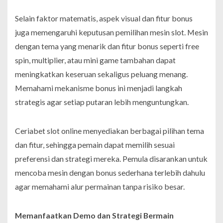
Selain faktor matematis, aspek visual dan fitur bonus
juga memengaruhi keputusan pemilihan mesin slot. Mesin
dengan tema yang menarik dan fitur bonus seperti free
spin, multiplier, atau mini game tambahan dapat
meningkatkan keseruan sekaligus peluang menang.
Memahami mekanisme bonus ini menjadi langkah
strategis agar setiap putaran lebih menguntungkan.
Ceriabet slot online
menyediakan berbagai pilihan tema
dan fitur, sehingga pemain dapat memilih sesuai
preferensi dan strategi mereka. Pemula disarankan untuk
mencoba mesin dengan bonus sederhana terlebih dahulu
agar memahami alur permainan tanpa risiko besar.
Memanfaatkan Demo dan Strategi Bermain