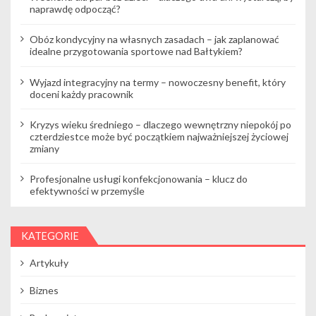
s
naprawdę odpocząć?
u
Obóz kondycyjny na własnych zasadach – jak zaplanować
idealne przygotowania sportowe nad Bałtykiem?
Wyjazd integracyjny na termy – nowoczesny benefit, który
doceni każdy pracownik
Kryzys wieku średniego – dlaczego wewnętrzny niepokój po
czterdziestce może być początkiem najważniejszej życiowej
zmiany
Profesjonalne usługi konfekcjonowania – klucz do
efektywności w przemyśle
KATEGORIE
Artykuły
Biznes