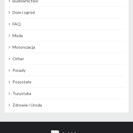
Budownictwo
Dom i ogród
FAQ
Moda
Motoryzacja
Other
Porady
Pozostałe
Turystyka
Zdrowie i Uroda