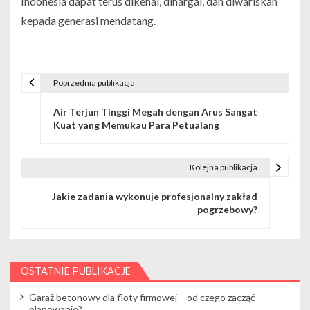
Indonesia dapat terus dikenal, dihargai, dan diwariskan
kepada generasi mendatang.
Poprzednia publikacja
N
Air Terjun Tinggi Megah dengan Arus Sangat
a
Kuat yang Memukau Para Petualang
w
i
Kolejna publikacja
g
Jakie zadania wykonuje profesjonalny zakład
pogrzebowy?
a
c
j
OSTATNIE PUBLIKACJE
a
Garaż betonowy dla floty firmowej – od czego zacząć
planowanie?