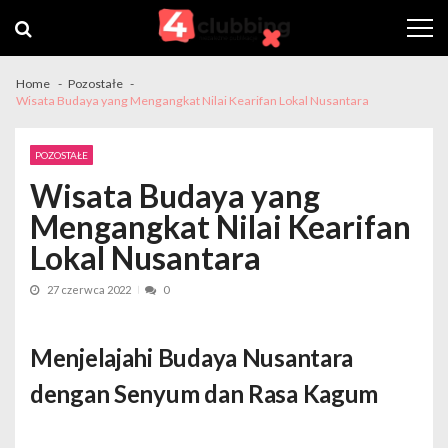
Skip
Skip
to
to
navigation
content
Home
Pozostałe
Wisata Budaya yang Mengangkat Nilai Kearifan Lokal Nusantara
POZOSTAŁE
Wisata Budaya yang
Mengangkat Nilai Kearifan
Lokal Nusantara
27 czerwca 2022
0
Menjelajahi Budaya Nusantara
dengan Senyum dan Rasa Kagum