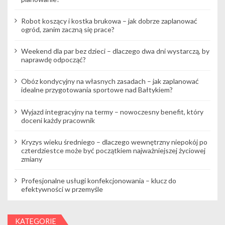
w
Robot koszący i kostka brukowa – jak dobrze zaplanować
p
ogród, zanim zaczną się prace?
i
Weekend dla par bez dzieci – dlaczego dwa dni wystarczą, by
s
naprawdę odpocząć?
u
Obóz kondycyjny na własnych zasadach – jak zaplanować
idealne przygotowania sportowe nad Bałtykiem?
Wyjazd integracyjny na termy – nowoczesny benefit, który
doceni każdy pracownik
Kryzys wieku średniego – dlaczego wewnętrzny niepokój po
czterdziestce może być początkiem najważniejszej życiowej
zmiany
Profesjonalne usługi konfekcjonowania – klucz do
efektywności w przemyśle
KATEGORIE